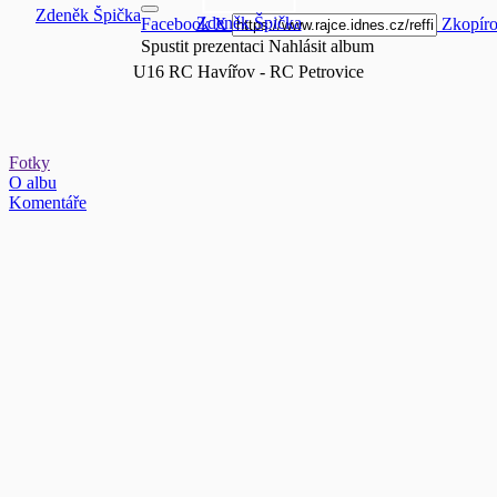
Zdeněk Špička
Zdeněk Špička
Facebook
X
Zkopíro
Spustit prezentaci
Nahlásit album
U16 RC Havířov - RC Petrovice
Fotky
O albu
Komentáře