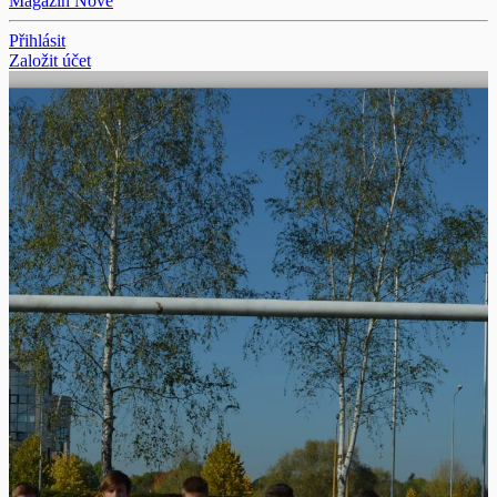
Magazín
Nové
Přihlásit
Založit účet