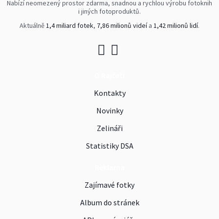
Nabízí neomezený prostor zdarma, snadnou a rychlou výrobu fotoknih
i jiných fotoproduktů.
Aktuálně
1,4 miliard fotek
,
7,86 milionů videí
a
1,42 milionů lidí
.
O Rajčeti
Kontakty
Novinky
Zelináři
Statistiky DSA
Reklama
Zajímavé fotky
Album do stránek