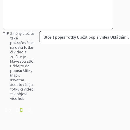
TIP
Změny uložíte
Uložit popis fotky
Uložit popis videa
Ukládám
také
pokračováním
na další fotku
či video a
zrušíte je
klávesou ESC.
Přidejte do
popisu štítky
(např.
#svatba
#cestování) a
fotku či video
tak objeví
více lidí.
0