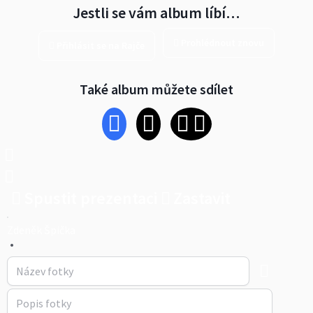
Jestli se vám album líbí…
Prohlédnout znovu
Přihlásit se na Rajče
Také album můžete sdílet
Spustit prezentaci
Zastavit
Zdeněk Špička
•