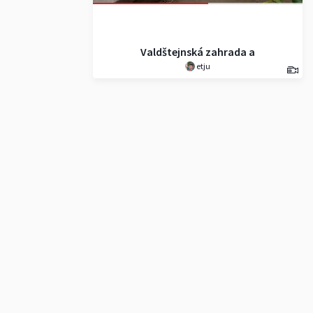
Valdštejnská zahrada a
etju
Mariánský sloup