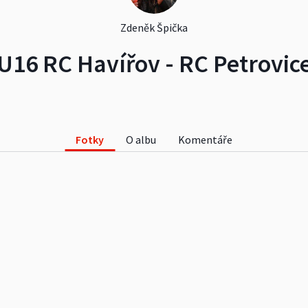
Zdeněk Špička
U16 RC Havířov - RC Petrovic
Fotky
O albu
Komentáře