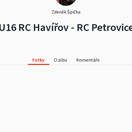
Zdeněk Špička
U16 RC Havířov - RC Petrovic
Fotky
O albu
Komentáře