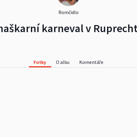
Romčidlo
aškarní karneval v Ruprech
Fotky
O albu
Komentáře