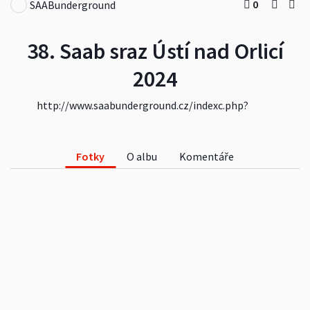
0
SAABunderground
38. Saab sraz Ústí nad Orlicí
2024
http://www.saabunderground.cz/indexc.php?
page=slety_suchomel#2024
#auta
#oslavy
#kultura
#cestování
#koníčky
Fotky
O albu
Komentáře