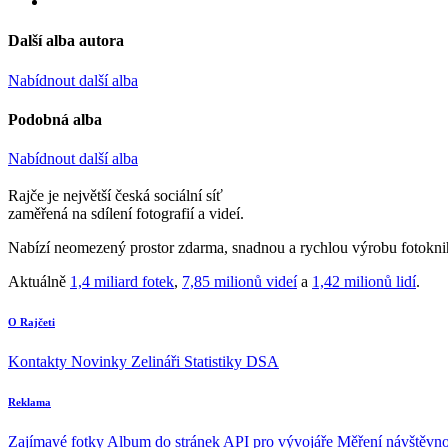
Další alba autora
Nabídnout další alba
Podobná alba
Nabídnout další alba
Rajče je největší česká sociální síť
zaměřená na sdílení fotografií a videí.
Nabízí neomezený prostor zdarma, snadnou a rychlou výrobu fotoknih
Aktuálně
1,4 miliard fotek
,
7,85 milionů videí
a
1,42 milionů lidí
.
O Rajčeti
Kontakty
Novinky
Zelináři
Statistiky DSA
Reklama
Zajímavé fotky
Album do stránek
API pro vývojáře
Měření návštěvno