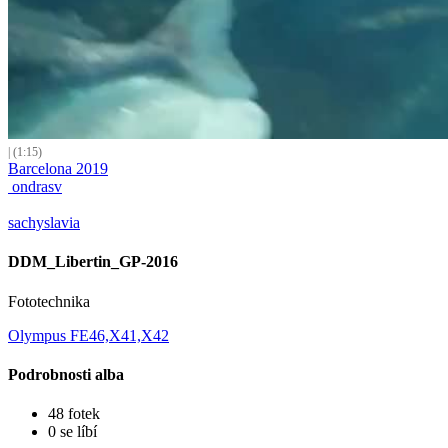
| (1:15)
Barcelona 2019
ondrasv
sachyslavia
DDM_Libertin_GP-2016
Fototechnika
Olympus FE46,X41,X42
Podrobnosti alba
48 fotek
0 se líbí