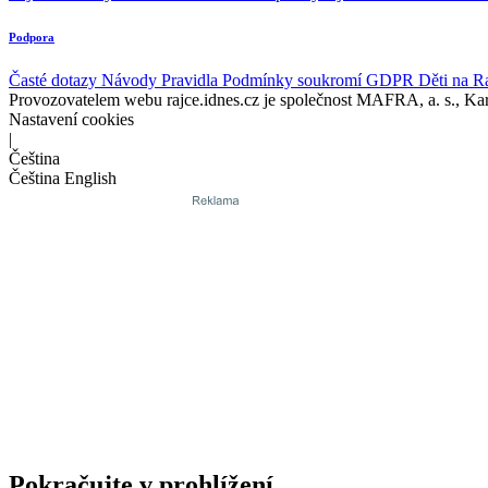
Podpora
Časté dotazy
Návody
Pravidla
Podmínky soukromí
GDPR
Děti na R
Provozovatelem webu rajce.idnes.cz je společnost MAFRA, a. s., Ka
Nastavení cookies
|
Čeština
Čeština
English
Pokračujte v prohlížení