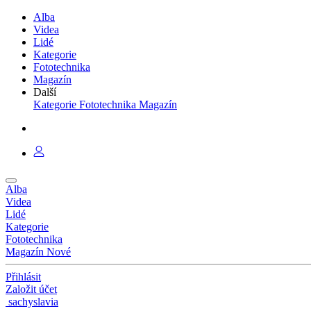
Alba
Videa
Lidé
Kategorie
Fototechnika
Magazín
Další
Kategorie
Fototechnika
Magazín
Alba
Videa
Lidé
Kategorie
Fototechnika
Magazín
Nové
Přihlásit
Založit účet
sachyslavia