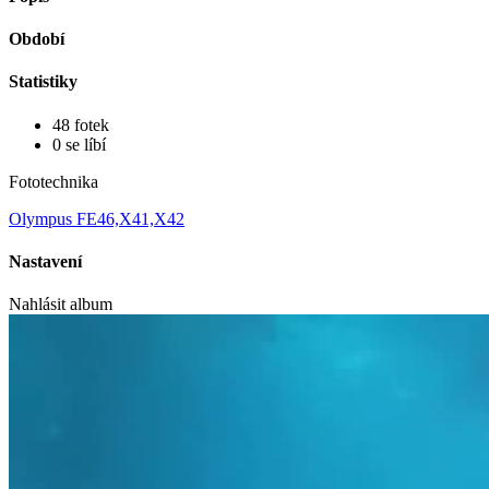
Období
Statistiky
48 fotek
0 se líbí
Fototechnika
Olympus FE46,X41,X42
Nastavení
Nahlásit album