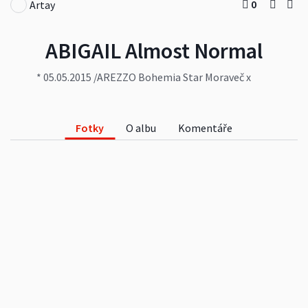
0
Artay
ABIGAIL Almost Normal
* 05.05.2015 /AREZZO Bohemia Star Moraveč x
ALLIS MIA Forrento/ Progeny: litter "A" of Dark
Hamlet *16.05.2019 (4+3)
Fotky
O albu
Komentáře