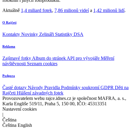
fotoknih i jiných fotoproduktů.
Aktuálně
1,4 miliard fotek
,
7,86 milionů videí
a
1,42 milionů lidí
.
O Rajčeti
Kontakty
Novinky
Zelináři
Statistiky DSA
Reklama
Zajímavé fotky
Album do stránek
API pro vývojáře
Měření
návštěvnosti
Seznam cookies
Podpora
Časté dotazy
Návody
Pravidla
Podmínky soukromí
GDPR
Děti na
Rajčeti
Hlášení závadných fotek
Provozovatelem webu rajce.idnes.cz je společnost MAFRA, a. s.,
Karla Engliše 519/11, Praha 5, 150 00, IČO: 45313351
Nastavení cookies
|
Čeština
Čeština
English