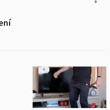
0
ení