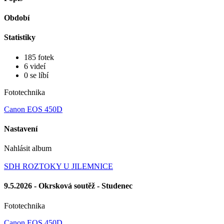
Období
Statistiky
185 fotek
6 videí
0 se líbí
Fototechnika
Canon EOS 450D
Nastavení
Nahlásit album
SDH ROZTOKY U JILEMNICE
9.5.2026 - Okrsková soutěž - Studenec
Fototechnika
Canon EOS 450D