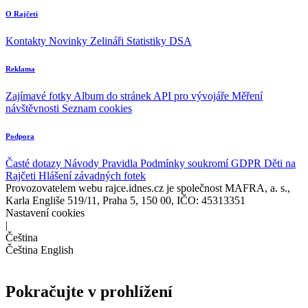
O Rajčeti
Kontakty
Novinky
Zelináři
Statistiky DSA
Reklama
Zajímavé fotky
Album do stránek
API pro vývojáře
Měření
návštěvnosti
Seznam cookies
Podpora
Časté dotazy
Návody
Pravidla
Podmínky soukromí
GDPR
Děti na
Rajčeti
Hlášení závadných fotek
Provozovatelem webu rajce.idnes.cz je společnost MAFRA, a. s.,
Karla Engliše 519/11, Praha 5, 150 00, IČO: 45313351
Nastavení cookies
|
Čeština
Čeština
English
Pokračujte v prohlížení