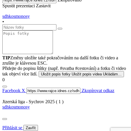
Spustit prezentaci
Zastavit
sdhkosmonosy
•
TIP
Změny uložíte také pokračováním na další fotku či video a
zrušíte je klávesou ESC.
Přidejte do popisu štítky (např. #svatba #cestování) a fotku či video
tak objeví více lidí.
Uložit popis fotky
Uložit popis videa
Ukládám…
0
Facebook
X
Zkopírovat odkaz
Jizerská liga - Sychrov 2025 ( 1 )
sdhkosmonosy
Přihlásit se
Zavřít