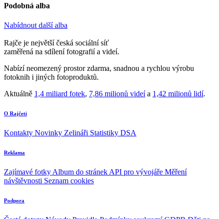
Podobná alba
Nabídnout další alba
Rajče je největší česká sociální síť
zaměřená na sdílení fotografií a videí.
Nabízí neomezený prostor zdarma, snadnou a rychlou výrobu
fotoknih i jiných fotoproduktů.
Aktuálně
1,4 miliard fotek
,
7,86 milionů videí
a
1,42 milionů lidí
.
O Rajčeti
Kontakty
Novinky
Zelináři
Statistiky DSA
Reklama
Zajímavé fotky
Album do stránek
API pro vývojáře
Měření
návštěvnosti
Seznam cookies
Podpora