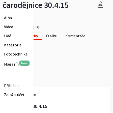
čarodějnice 30.4.15
sdhskochovice
Alba
0
Videa
čarodějnice 30.4.15
Fotky
O albu
Komentáře
Lidé
0
Kategorie
Fototechnika
Nové
Magazín
Přihlásit
sdhskochovice
Založit účet
čarodějnice 30.4.15