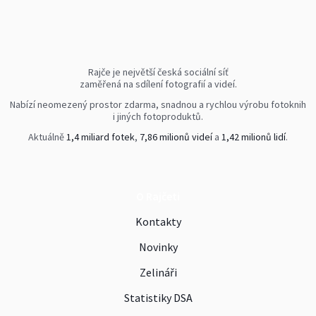
Rajče je největší česká sociální síť
zaměřená na sdílení fotografií a videí.
Nabízí neomezený prostor zdarma, snadnou a rychlou výrobu fotoknih
i jiných fotoproduktů.
Aktuálně
1,4 miliard fotek
,
7,86 milionů videí
a
1,42 milionů lidí
.
O Rajčeti
Kontakty
Novinky
Zelináři
Statistiky DSA