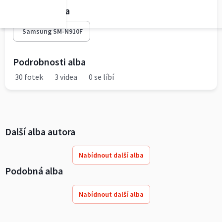
Fototechnika
Samsung SM-N910F
Podrobnosti alba
30 fotek
3 videa
0 se líbí
Další alba autora
Nabídnout další alba
Podobná alba
Nabídnout další alba