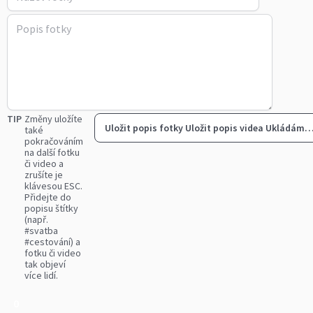
TIP
Změny uložíte
Uložit popis fotky
Uložit popis videa
Ukládám
také
pokračováním
na další fotku
či video a
zrušíte je
klávesou ESC.
Přidejte do
popisu štítky
(např.
#svatba
#cestování) a
fotku či video
tak objeví
více lidí.
0