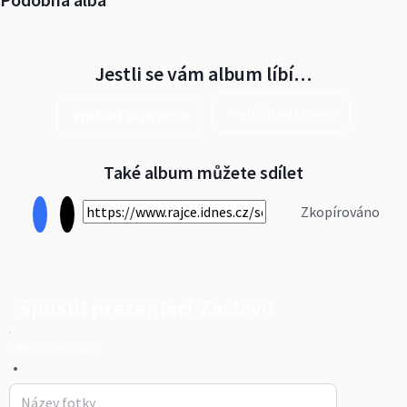
Jestli se vám album líbí…
Prohlédnout znovu
Přihlásit se na Rajče
Také album můžete sdílet
Zkopírováno
Spustit prezentaci
Zastavit
sdhskochovice
•