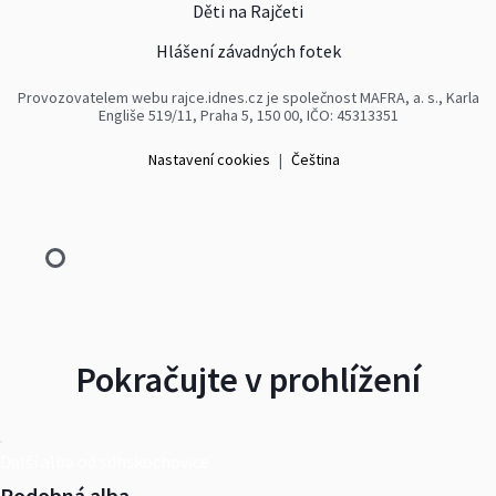
Děti na Rajčeti
Hlášení závadných fotek
Provozovatelem webu rajce.idnes.cz je společnost MAFRA, a. s., Karla
Engliše 519/11, Praha 5, 150 00, IČO: 45313351
Nastavení cookies
|
Čeština
Pokračujte v prohlížení
Další alba od sdhskochovice
Podobná alba