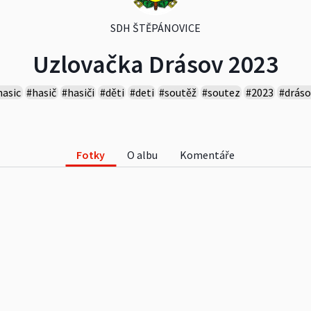
SDH ŠTĚPÁNOVICE
Uzlovačka Drásov 2023
hasic
#hasič
#hasiči
#děti
#deti
#soutěž
#soutez
#2023
#dráso
Fotky
O albu
Komentáře