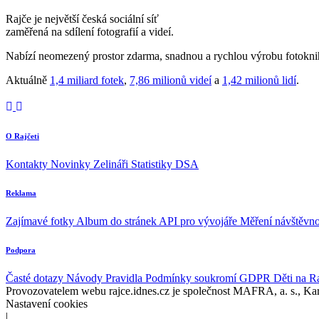
Rajče je největší česká sociální síť
zaměřená na sdílení fotografií a videí.
Nabízí neomezený prostor zdarma, snadnou a rychlou výrobu fotoknih
Aktuálně
1,4 miliard fotek
,
7,86 milionů videí
a
1,42 milionů lidí
.
O Rajčeti
Kontakty
Novinky
Zelináři
Statistiky DSA
Reklama
Zajímavé fotky
Album do stránek
API pro vývojáře
Měření návštěvno
Podpora
Časté dotazy
Návody
Pravidla
Podmínky soukromí
GDPR
Děti na R
Provozovatelem webu rajce.idnes.cz je společnost MAFRA, a. s., Ka
Nastavení cookies
|