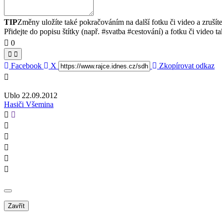
TIP
Změny uložíte také pokračováním na další fotku či video a zrušít
Přidejte do popisu štítky (např. #svatba #cestování) a fotku či video tak
0
Facebook
X
Zkopírovat odkaz
Ublo 22.09.2012
Hasiči Všemina
Zavřít