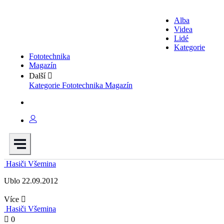
Alba
Videa
Lidé
Kategorie
Fototechnika
Magazín
Další
Kategorie
Fototechnika
Magazín
Hasiči Všemina
Ublo 22.09.2012
Více
Hasiči Všemina
0