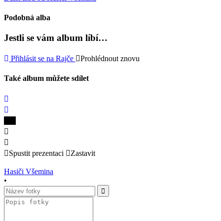
Podobná alba
Jestli se vám album líbí…
Přihlásit se na Rajče
Prohlédnout znovu
Také album můžete sdílet
Spustit prezentaci
Zastavit
Hasiči Všemina
•