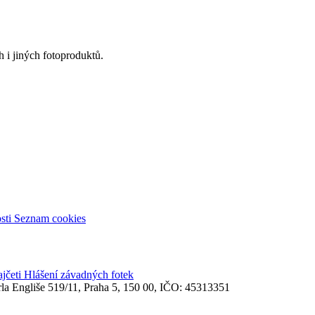
 i jiných fotoproduktů.
sti
Seznam cookies
ajčeti
Hlášení závadných fotek
rla Engliše 519/11, Praha 5, 150 00, IČO: 45313351