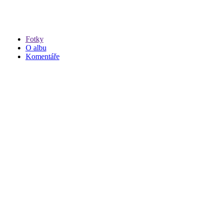
Fotky
O albu
Komentáře