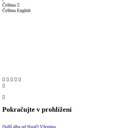
Čeština
Čeština
English
Pokračujte v prohlížení
Další alba od Hasiči Všemina