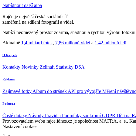
Nabídnout další alba
Rajče je největší česká sociální síť
zaměřená na sdílení fotografií a videí.
Nabízí neomezený prostor zdarma, snadnou a rychlou výrobu fotoknih
Aktuálně
1,4 miliard fotek
,
7,86 milionů videí
a
1,42 milionů lidí
.
O Rajčeti
Kontakty
Novinky
Zelináři
Statistiky DSA
Reklama
Zajímavé fotky
Album do stránek
API pro vývojáře
Měření návštěvno
Podpora
Časté dotazy
Návody
Pravidla
Podmínky soukromí
GDPR
Děti na R
Provozovatelem webu rajce.idnes.cz je společnost MAFRA, a. s., Ka
Nastavení cookies
|