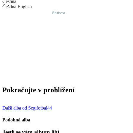
Čeština
Čeština
English
Pokračujte v prohlížení
Další alba od Segifotbal44
Podobná alba
Jestli se vám album líbí…