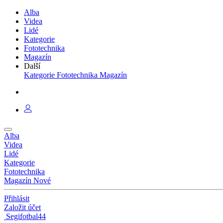
Alba
Videa
Lidé
Kategorie
Fototechnika
Magazín
Další
Kategorie
Fototechnika
Magazín
Alba
Videa
Lidé
Kategorie
Fototechnika
Magazín
Nové
Přihlásit
Založit účet
Segifotbal44