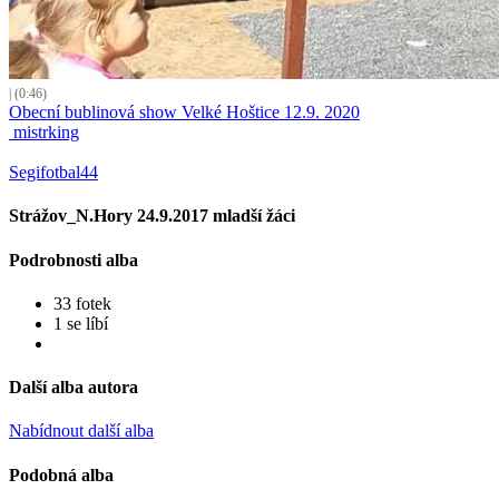
| (0:46)
Obecní bublinová show Velké Hoštice 12.9. 2020
mistrking
Segifotbal44
Strážov_N.Hory 24.9.2017 mladší žáci
Podrobnosti alba
33 fotek
1 se líbí
Další alba autora
Nabídnout další alba
Podobná alba