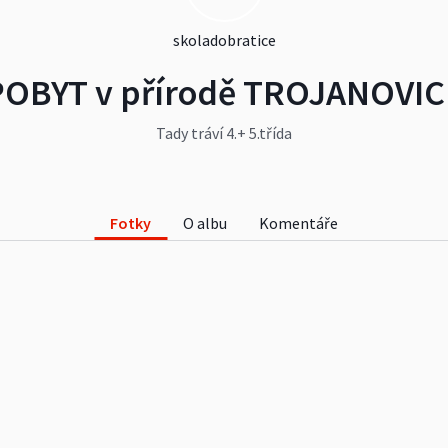
skoladobratice
POBYT v přírodě TROJANOVIC
Tady tráví 4.+ 5.třída
Fotky
O albu
Komentáře