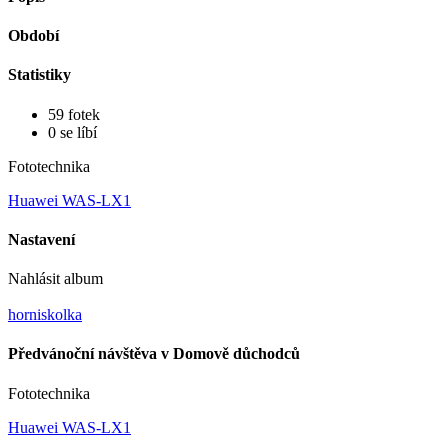
Období
Statistiky
59 fotek
0 se líbí
Fototechnika
Huawei WAS-LX1
Nastavení
Nahlásit album
horniskolka
Předvánoční návštěva v Domově důchodců
Fototechnika
Huawei WAS-LX1