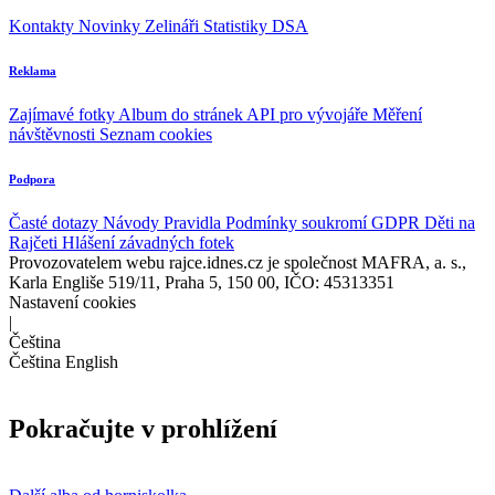
Kontakty
Novinky
Zelináři
Statistiky DSA
Reklama
Zajímavé fotky
Album do stránek
API pro vývojáře
Měření
návštěvnosti
Seznam cookies
Podpora
Časté dotazy
Návody
Pravidla
Podmínky soukromí
GDPR
Děti na
Rajčeti
Hlášení závadných fotek
Provozovatelem webu rajce.idnes.cz je společnost MAFRA, a. s.,
Karla Engliše 519/11, Praha 5, 150 00, IČO: 45313351
Nastavení cookies
|
Čeština
Čeština
English
Pokračujte v prohlížení