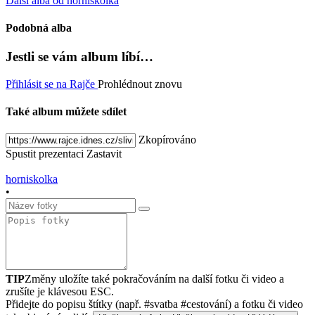
Další alba od horniskolka
Podobná alba
Jestli se vám album líbí…
Přihlásit se na Rajče
Prohlédnout znovu
Také album můžete sdílet
Zkopírováno
Spustit prezentaci
Zastavit
horniskolka
•
TIP
Změny uložíte také pokračováním na další fotku či video a
zrušíte je klávesou ESC.
Přidejte do popisu štítky (např. #svatba #cestování) a fotku či video