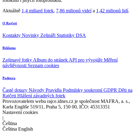
fotoknih i jiných fotoproduktů.
Aktuálně
1,4 miliard fotek
,
7,86 milionů videí
a
1,42 milionů lidí
.
O Rajčeti
Kontakty
Novinky
Zelináři
Statistiky DSA
Reklama
Zajímavé fotky
Album do stránek
API pro vývojáře
Měření
návštěvnosti
Seznam cookies
Podpora
Časté dotazy
Návody
Pravidla
Podmínky soukromí
GDPR
Děti na
Rajčeti
Hlášení závadných fotek
Provozovatelem webu rajce.idnes.cz je společnost MAFRA, a. s.,
Karla Engliše 519/11, Praha 5, 150 00, IČO: 45313351
Nastavení cookies
|
Čeština
Čeština
English