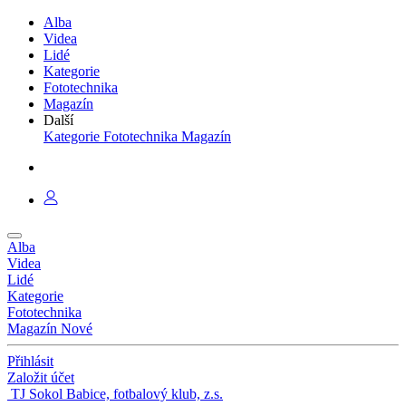
Alba
Videa
Lidé
Kategorie
Fototechnika
Magazín
Další
Kategorie
Fototechnika
Magazín
Alba
Videa
Lidé
Kategorie
Fototechnika
Magazín
Nové
Přihlásit
Založit účet
TJ Sokol Babice, fotbalový klub, z.s.