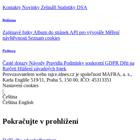
Kontakty
Novinky
Zelináři
Statistiky DSA
Reklama
Zajímavé fotky
Album do stránek
API pro vývojáře
Měření
návštěvnosti
Seznam cookies
Podpora
Časté dotazy
Návody
Pravidla
Podmínky soukromí
GDPR
Děti na
Rajčeti
Hlášení závadných fotek
Provozovatelem webu rajce.idnes.cz je společnost MAFRA, a. s.,
Karla Engliše 519/11, Praha 5, 150 00, IČO: 45313351
Nastavení cookies
|
Čeština
Čeština
English
Pokračujte v prohlížení