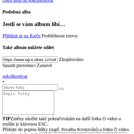
Další alba od sokolhostivar
Podobná alba
Jestli se vám album líbí…
Přihlásit se na Rajče
Prohlédnout znovu
Také album můžete sdílet
Zkopírováno
Spustit prezentaci
Zastavit
sokolhostivar
•
TIP
Změny uložíte také pokračováním na další fotku či video a
zrušíte je klávesou ESC.
Přidejte do popisu štítky (např. #svatba #cestování) a fotku či video