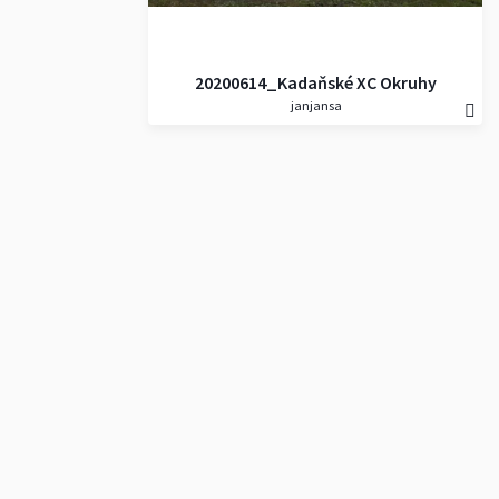
20200614_Kadaňské XC Okruhy
janjansa
2020 - Tomáš Kohoutek