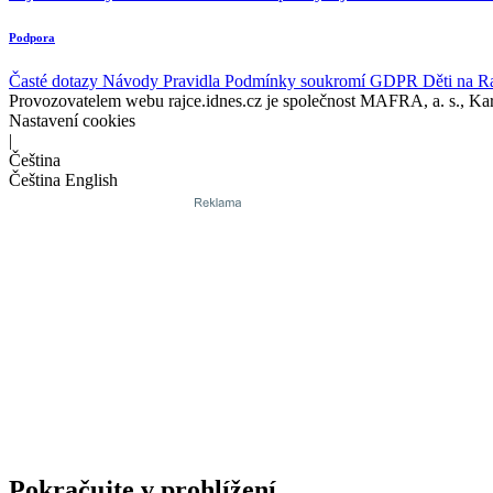
Podpora
Časté dotazy
Návody
Pravidla
Podmínky soukromí
GDPR
Děti na R
Provozovatelem webu rajce.idnes.cz je společnost MAFRA, a. s., Ka
Nastavení cookies
|
Čeština
Čeština
English
Pokračujte v prohlížení