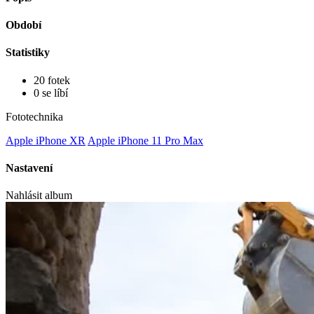
Období
Statistiky
20 fotek
0 se líbí
Fototechnika
Apple iPhone XR
Apple iPhone 11 Pro Max
Nastavení
Nahlásit album