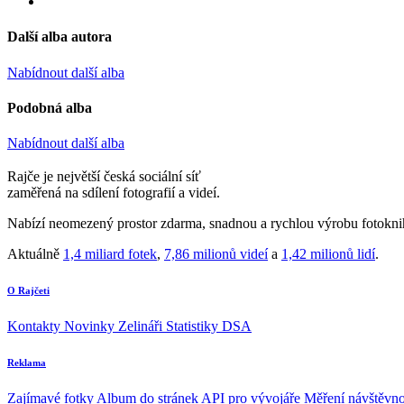
Další alba autora
Nabídnout další alba
Podobná alba
Nabídnout další alba
Rajče je největší česká sociální síť
zaměřená na sdílení fotografií a videí.
Nabízí neomezený prostor zdarma, snadnou a rychlou výrobu fotoknih
Aktuálně
1,4 miliard fotek
,
7,86 milionů videí
a
1,42 milionů lidí
.
O Rajčeti
Kontakty
Novinky
Zelináři
Statistiky DSA
Reklama
Zajímavé fotky
Album do stránek
API pro vývojáře
Měření návštěvno