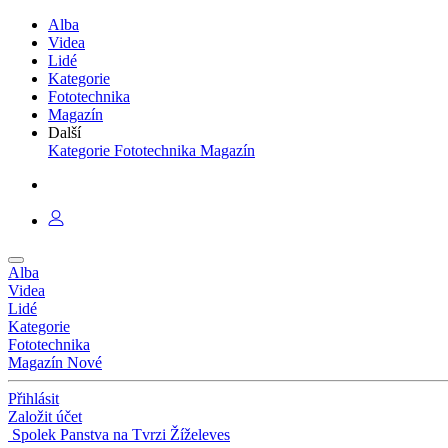
Alba
Videa
Lidé
Kategorie
Fototechnika
Magazín
Další
Kategorie
Fototechnika
Magazín
Alba
Videa
Lidé
Kategorie
Fototechnika
Magazín
Nové
Přihlásit
Založit účet
Spolek Panstva na Tvrzi Žíželeves