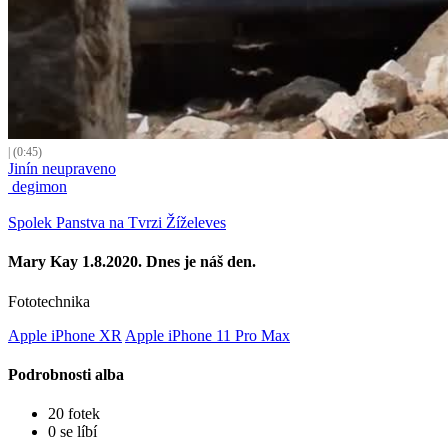
| (0:45)
Jinín neupraveno
degimon
Spolek Panstva na Tvrzi Žíželeves
Mary Kay 1.8.2020. Dnes je náš den.
Fototechnika
Apple iPhone XR
Apple iPhone 11 Pro Max
Podrobnosti alba
20 fotek
0 se líbí