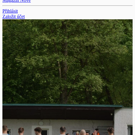
Magazín
Nové
Přihlásit
Založit účet