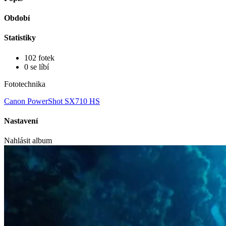
Období
Statistiky
102 fotek
0 se líbí
Fototechnika
Canon PowerShot SX710 HS
Nastavení
Nahlásit album