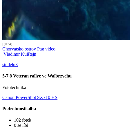
| (0:54)
Chorvatsko ostrov Pag video
Vladimír Kulštejn
studelu3
5-7.8 Veteran rallye ve Walbrzychu
Fototechnika
Canon PowerShot SX710 HS
Podrobnosti alba
102 fotek
0 se líbí