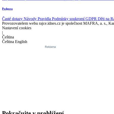
Podpora
Časté dotazy
Návody
Pravidla
Podmínky soukromí
GDPR
Děti na R
Provozovatelem webu rajce.idnes.cz je společnost MAFRA, a. s., Ka
Nastavení cookies
|
Čeština
Čeština
English
Pokračujte v prohlížení