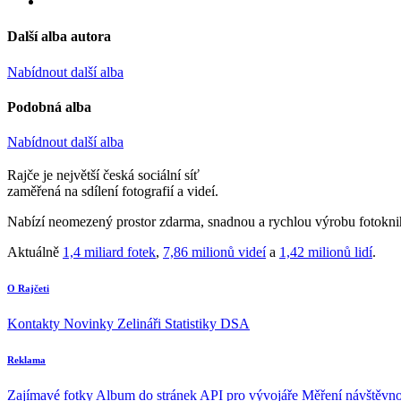
Další alba autora
Nabídnout další alba
Podobná alba
Nabídnout další alba
Rajče je největší česká sociální síť
zaměřená na sdílení fotografií a videí.
Nabízí neomezený prostor zdarma, snadnou a rychlou výrobu fotoknih
Aktuálně
1,4 miliard fotek
,
7,86 milionů videí
a
1,42 milionů lidí
.
O Rajčeti
Kontakty
Novinky
Zelináři
Statistiky DSA
Reklama
Zajímavé fotky
Album do stránek
API pro vývojáře
Měření návštěvno