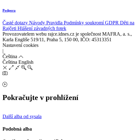
Podpora
Časté dotazy
Návody
Pravidla
Podmínky soukromí
GDPR
Děti na
Rajčeti
Hlášení závadných fotek
Provozovatelem webu rajce.idnes.cz je společnost MAFRA, a. s.,
Karla Engliše 519/11, Praha 5, 150 00, IČO: 45313351
Nastavení cookies
|
Čeština
Čeština
English
Pokračujte v prohlížení
Další alba od sysala
Podobná alba