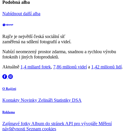
Podobná alba
Nabídnout další alba
Rajče je největší česká sociální síť
zaměřená na sdílení fotografií a videí.
Nabízí neomezený prostor zdarma, snadnou a rychlou výrobu
fotoknih i jiných fotoproduktů.
Aktuálně
1,4 miliard fotek
,
7,86 milionů videí
a
1,42 milionů lidí
.
O Rajčeti
Kontakty
Novinky
Zelináři
Statistiky DSA
Reklama
Zajímavé fotky
Album do stránek
API pro vývojáře
Měření
návštěvnosti
Seznam cookies