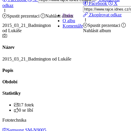
Facebook
X
odkaz
Zkopírovat odkaz
Fotky
Spustit prezentaci
Nahlásit album
O albu
2015_03_21_Badmington
Spustit prezentaci
Komentáře
od Lukáše
Nahlásit album
Název
2015_03_21_Badmington od Lukáše
Popis
Období
Statistiky
17 fotek
0 se líbí
Fototechnika
Samsung SM-N9005