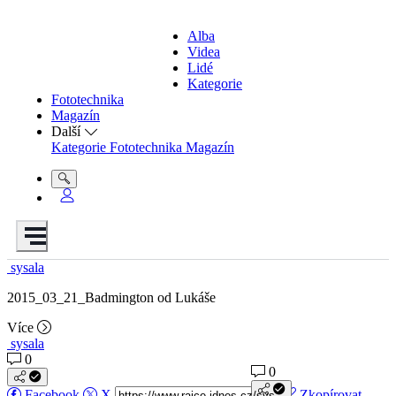
Alba
Videa
Lidé
Kategorie
Fototechnika
Magazín
Další
Kategorie
Fototechnika
Magazín
sysala
2015_03_21_Badmington od Lukáše
Více
sysala
0
0
Facebook
X
Zkopírovat