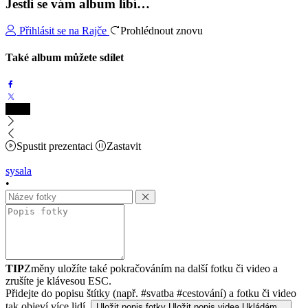
Jestli se vám album líbí…
Přihlásit se na Rajče
Prohlédnout znovu
Také album můžete sdílet
Spustit prezentaci
Zastavit
sysala
•
TIP
Změny uložíte také pokračováním na další fotku či video a
zrušíte je klávesou ESC.
Přidejte do popisu štítky (např. #svatba #cestování) a fotku či video
tak objeví více lidí.
Uložit popis fotky
Uložit popis videa
Ukládám…