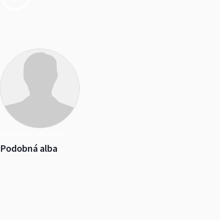
Další alba od sysala
Podobná alba