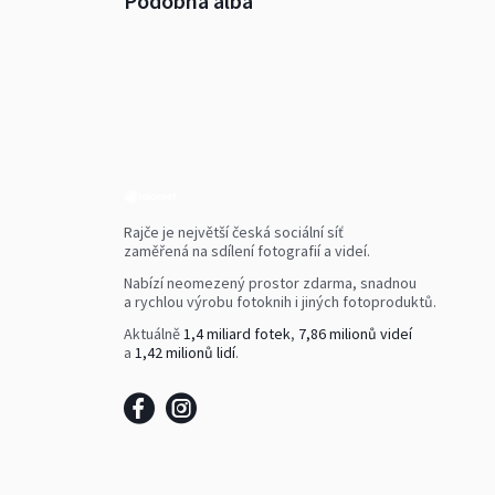
Podobná alba
Rajče je největší česká sociální síť
zaměřená na sdílení fotografií a videí.
Nabízí neomezený prostor zdarma, snadnou
a rychlou výrobu fotoknih i jiných fotoproduktů.
Aktuálně
1,4 miliard fotek
,
7,86 milionů videí
a
1,42 milionů lidí
.