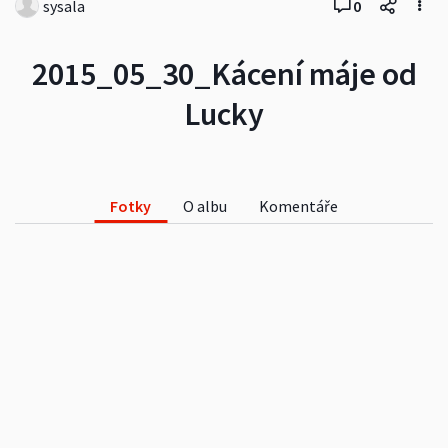
sysala
0
2015_05_30_Kácení máje od
Lucky
Fotky
O albu
Komentáře