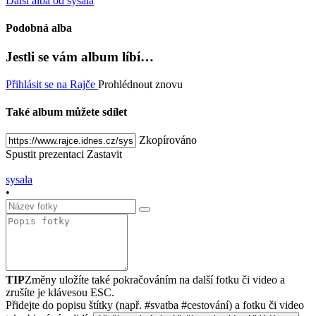
Další alba od sysala
Podobná alba
Jestli se vám album líbí…
Přihlásit se na Rajče
Prohlédnout znovu
Také album můžete sdílet
Zkopírováno
Spustit prezentaci
Zastavit
sysala
•
TIP
Změny uložíte také pokračováním na další fotku či video a
zrušíte je klávesou ESC.
Přidejte do popisu štítky (např. #svatba #cestování) a fotku či video