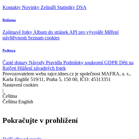
Kontakty
Novinky
Zelináři
Statistiky DSA
Reklama
Zajímavé fotky
Album do stránek
API pro vývojáře
Měření
návštěvnosti
Seznam cookies
Podpora
Časté dotazy
Návody
Pravidla
Podmínky soukromí
GDPR
Děti na
Rajčeti
Hlášení závadných fotek
Provozovatelem webu rajce.idnes.cz je společnost MAFRA, a. s.,
Karla Engliše 519/11, Praha 5, 150 00, IČO: 45313351
Nastavení cookies
|
Čeština
Čeština
English
Pokračujte v prohlížení