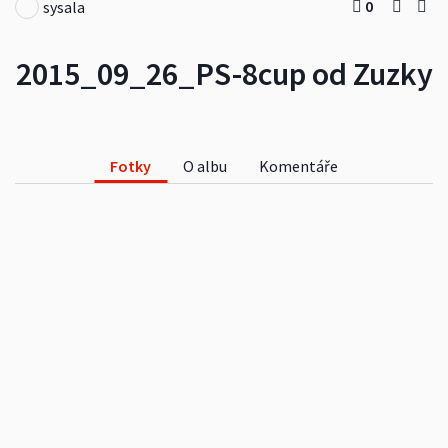
0
sysala
2015_09_26_PS-8cup od Zuzky
Fotky
O albu
Komentáře