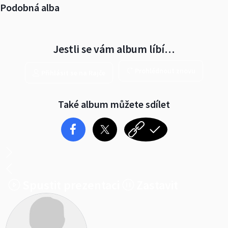
Podobná alba
Jestli se vám album líbí…
Prohlédnout znovu
Přihlásit se na Rajče
Také album můžete sdílet
Spustit prezentaci
Zastavit