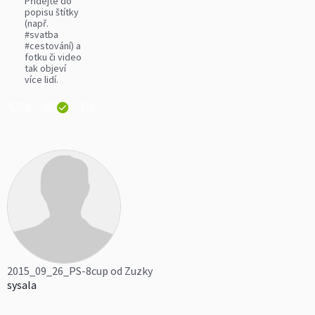
Přidejte do
popisu štítky
(např.
#svatba
#cestování) a
fotku či video
tak objeví
více lidí.
0
2015_09_26_PS-8cup od Zuzky
sysala