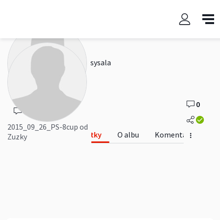
2015_09_26_PS-8cup od Zuzky
sysala
0
0
2015_09_26_PS-8cup od
Fotky
O albu
Komentáře
Zuzky