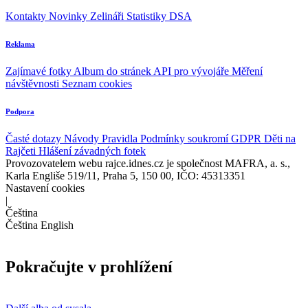
Kontakty
Novinky
Zelináři
Statistiky DSA
Reklama
Zajímavé fotky
Album do stránek
API pro vývojáře
Měření
návštěvnosti
Seznam cookies
Podpora
Časté dotazy
Návody
Pravidla
Podmínky soukromí
GDPR
Děti na
Rajčeti
Hlášení závadných fotek
Provozovatelem webu rajce.idnes.cz je společnost MAFRA, a. s.,
Karla Engliše 519/11, Praha 5, 150 00, IČO: 45313351
Nastavení cookies
|
Čeština
Čeština
English
Pokračujte v prohlížení