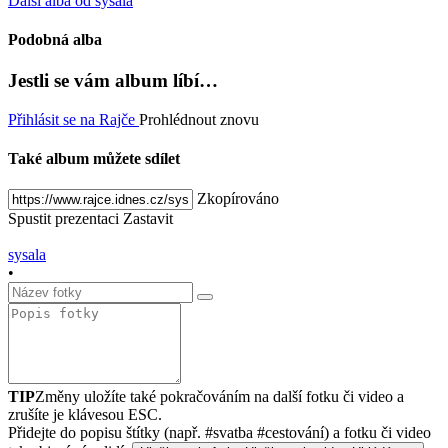
Další alba od sysala
Podobná alba
Jestli se vám album líbí…
Přihlásit se na Rajče
Prohlédnout znovu
Také album můžete sdílet
Zkopírováno
Spustit prezentaci
Zastavit
sysala
•
TIP
Změny uložíte také pokračováním na další fotku či video a
zrušíte je klávesou ESC.
Přidejte do popisu štítky (např. #svatba #cestování) a fotku či video