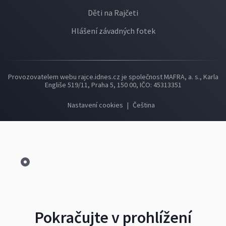
Děti na Rajčeti
Hlášení závadných fotek
Provozovatelem webu rajce.idnes.cz je společnost MAFRA, a. s., Karla
Engliše 519/11, Praha 5, 150 00, IČO: 45313351
Nastavení cookies
|
Čeština
Pokračujte v prohlížení