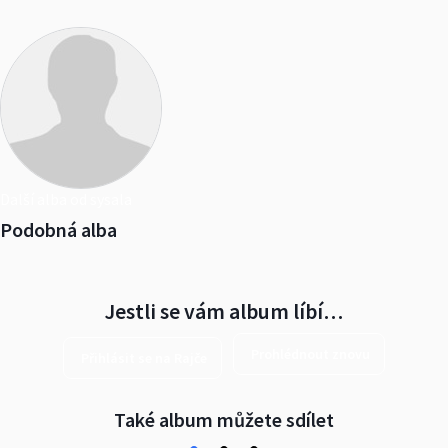
Další alba od sysala
Podobná alba
Jestli se vám album líbí…
Prohlédnout znovu
Přihlásit se na Rajče
Také album můžete sdílet