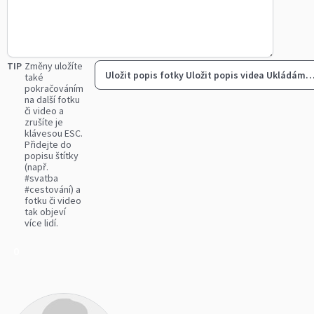
TIP
Změny uložíte
Uložit popis fotky
Uložit popis videa
Ukládám
také
pokračováním
na další fotku
či video a
zrušíte je
klávesou ESC.
Přidejte do
popisu štítky
(např.
#svatba
#cestování) a
fotku či video
tak objeví
více lidí.
0