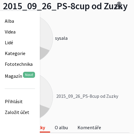
2015_09_26_PS-8cup od Zuzky
Alba
Videa
sysala
Lidé
Kategorie
Fototechnika
0
Nové
Magazín
2015_09_26_PS-8cup od Zuzky
Přihlásit
Založit účet
Fotky
O albu
Komentáře