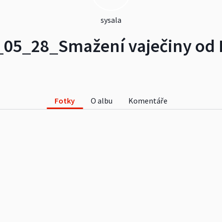
sysala
_05_28_Smažení vaječiny od 
Fotky
O albu
Komentáře