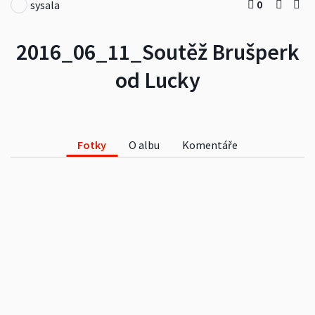
0
sysala
2016_06_11_Soutěž Brušperk
od Lucky
Fotky
O albu
Komentáře