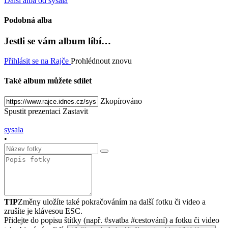
Další alba od sysala
Podobná alba
Jestli se vám album líbí…
Přihlásit se na Rajče
Prohlédnout znovu
Také album můžete sdílet
Zkopírováno
Spustit prezentaci
Zastavit
sysala
•
TIP
Změny uložíte také pokračováním na další fotku či video a
zrušíte je klávesou ESC.
Přidejte do popisu štítky (např. #svatba #cestování) a fotku či video