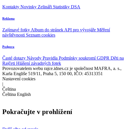
Kontakty
Novinky
Zelináři
Statistiky DSA
Reklama
Zajímavé fotky
Album do stránek
API pro vývojáře
Měření
návštěvnosti
Seznam cookies
Podpora
Časté dotazy
Návody
Pravidla
Podmínky soukromí
GDPR
Děti na
Rajčeti
Hlášení závadných fotek
Provozovatelem webu rajce.idnes.cz je společnost MAFRA, a. s.,
Karla Engliše 519/11, Praha 5, 150 00, IČO: 45313351
Nastavení cookies
|
Čeština
Čeština
English
Pokračujte v prohlížení