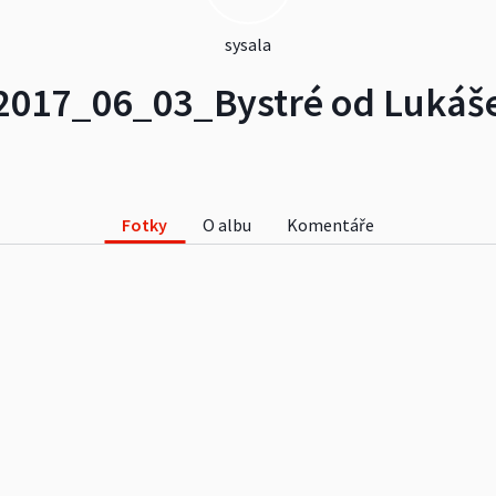
sysala
2017_06_03_Bystré od Lukáš
Fotky
O albu
Komentáře