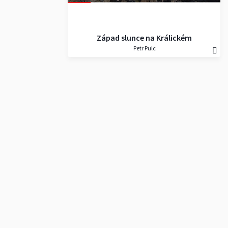
Západ slunce na Králickém
Petr Pulc
Sněžníku