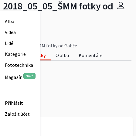
2018_05_05_ŠMM fotky od
Gabče
Alba
sysala
Videa
0
Lidé
2018_05_05_ŠMM fotky od Gabče
Kategorie
Fotky
O albu
Komentáře
Fototechnika
0
Nové
Magazín
Přihlásit
Založit účet
sysala