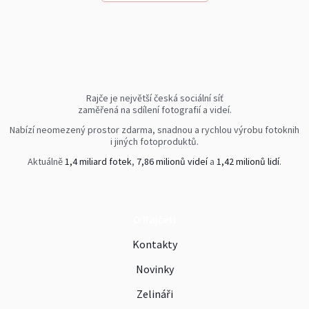
Rajče je největší česká sociální síť
zaměřená na sdílení fotografií a videí.
Nabízí neomezený prostor zdarma, snadnou a rychlou výrobu fotoknih
i jiných fotoproduktů.
Aktuálně
1,4 miliard fotek
,
7,86 milionů videí
a
1,42 milionů lidí
.
O Rajčeti
Kontakty
Novinky
Zelináři