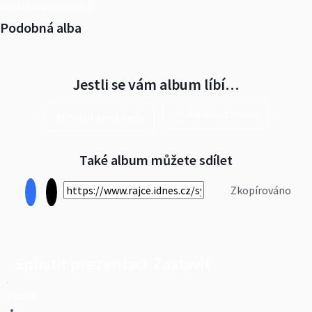
Další alba od sysala
Podobná alba
Jestli se vám album líbí…
Prohlédnout znovu
Přihlásit se na Rajče
Také album můžete sdílet
Zkopírováno
Spustit prezentaci
Zastavit
sysala
•