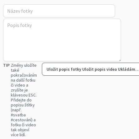
TIP
Změny uložíte
Uložit popis fotky
Uložit popis videa
Ukládám
také
pokračováním
na další fotku
či video a
zrušíte je
klávesou ESC.
Přidejte do
popisu štítky
(např.
#svatba
#cestování) a
fotku či video
tak objeví
více lidí.