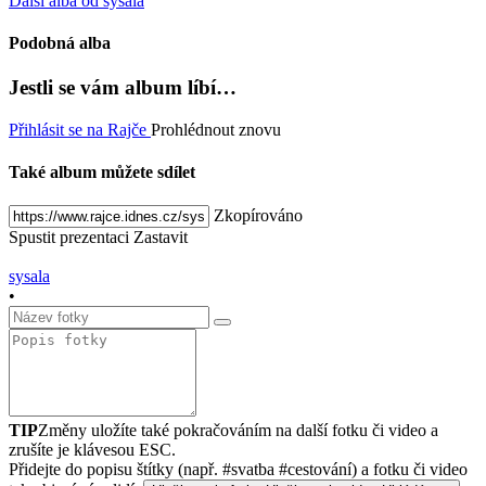
Další alba od sysala
Podobná alba
Jestli se vám album líbí…
Přihlásit se na Rajče
Prohlédnout znovu
Také album můžete sdílet
Zkopírováno
Spustit prezentaci
Zastavit
sysala
•
TIP
Změny uložíte také pokračováním na další fotku či video a
zrušíte je klávesou ESC.
Přidejte do popisu štítky (např. #svatba #cestování) a fotku či video