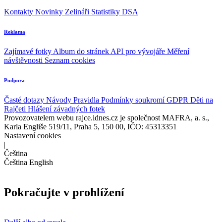
Kontakty
Novinky
Zelináři
Statistiky DSA
Reklama
Zajímavé fotky
Album do stránek
API pro vývojáře
Měření
návštěvnosti
Seznam cookies
Podpora
Časté dotazy
Návody
Pravidla
Podmínky soukromí
GDPR
Děti na
Rajčeti
Hlášení závadných fotek
Provozovatelem webu rajce.idnes.cz je společnost MAFRA, a. s.,
Karla Engliše 519/11, Praha 5, 150 00, IČO: 45313351
Nastavení cookies
|
Čeština
Čeština
English
Pokračujte v prohlížení