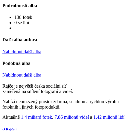
Podrobnosti alba
138 fotek
0 se líbí
Další alba autora
Nabídnout další alba
Podobná alba
Nabídnout další alba
Rajče je největší česká sociální síť
zaměřená na sdílení fotografií a videí.
Nabízí neomezený prostor zdarma, snadnou a rychlou výrobu
fotoknih i jiných fotoproduktů.
Aktuálně
1,4 miliard fotek
,
7,86 milionů videí
a
1,42 milionů lidí
.
O Rajčeti