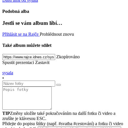
Další alba od sysala
Podobná alba
Jestli se vám album líbí…
Přihlásit se na Rajče
Prohlédnout znovu
Také album můžete sdílet
Zkopírováno
Spustit prezentaci
Zastavit
sysala
•
TIP
Změny uložíte také pokračováním na další fotku či video a
zrušíte je klávesou ESC.
Přidejte do popisu štítky (např. #svatba #cestování) a fotku či video