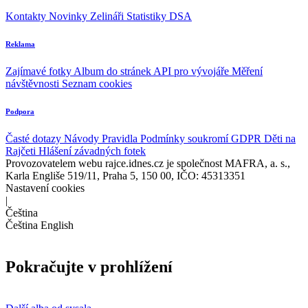
Kontakty
Novinky
Zelináři
Statistiky DSA
Reklama
Zajímavé fotky
Album do stránek
API pro vývojáře
Měření
návštěvnosti
Seznam cookies
Podpora
Časté dotazy
Návody
Pravidla
Podmínky soukromí
GDPR
Děti na
Rajčeti
Hlášení závadných fotek
Provozovatelem webu rajce.idnes.cz je společnost MAFRA, a. s.,
Karla Engliše 519/11, Praha 5, 150 00, IČO: 45313351
Nastavení cookies
|
Čeština
Čeština
English
Pokračujte v prohlížení