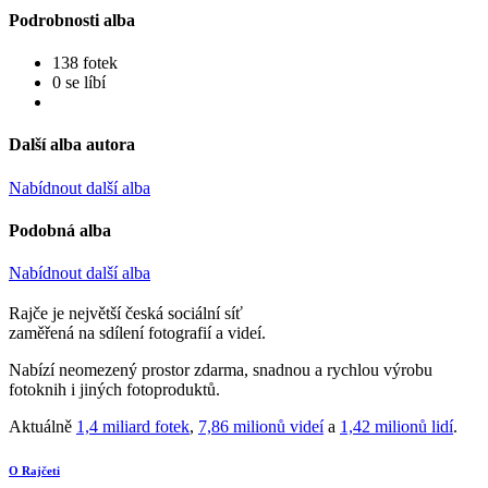
Podrobnosti alba
138 fotek
0 se líbí
Další alba autora
Nabídnout další alba
Podobná alba
Nabídnout další alba
Rajče je největší česká sociální síť
zaměřená na sdílení fotografií a videí.
Nabízí neomezený prostor zdarma, snadnou a rychlou výrobu
fotoknih i jiných fotoproduktů.
Aktuálně
1,4 miliard fotek
,
7,86 milionů videí
a
1,42 milionů lidí
.
O Rajčeti