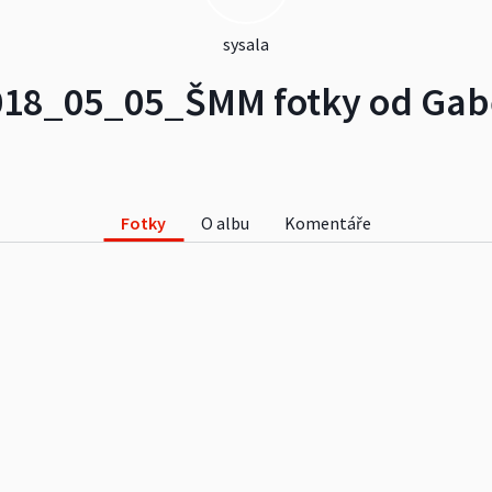
sysala
018_05_05_ŠMM fotky od Gab
Fotky
O albu
Komentáře