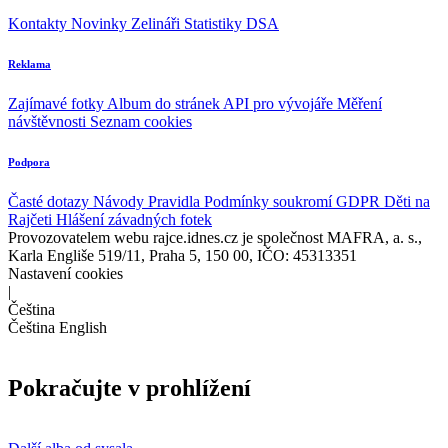
Kontakty
Novinky
Zelináři
Statistiky DSA
Reklama
Zajímavé fotky
Album do stránek
API pro vývojáře
Měření
návštěvnosti
Seznam cookies
Podpora
Časté dotazy
Návody
Pravidla
Podmínky soukromí
GDPR
Děti na
Rajčeti
Hlášení závadných fotek
Provozovatelem webu rajce.idnes.cz je společnost MAFRA, a. s.,
Karla Engliše 519/11, Praha 5, 150 00, IČO: 45313351
Nastavení cookies
|
Čeština
Čeština
English
Pokračujte v prohlížení