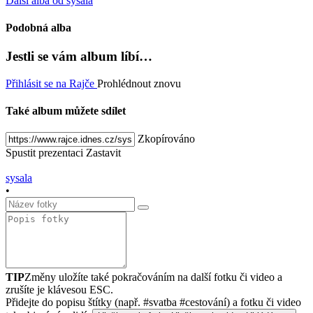
Další alba od sysala
Podobná alba
Jestli se vám album líbí…
Přihlásit se na Rajče
Prohlédnout znovu
Také album můžete sdílet
Zkopírováno
Spustit prezentaci
Zastavit
sysala
•
TIP
Změny uložíte také pokračováním na další fotku či video a
zrušíte je klávesou ESC.
Přidejte do popisu štítky (např. #svatba #cestování) a fotku či video