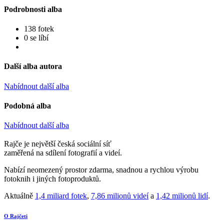
Podrobnosti alba
138 fotek
0 se líbí
Další alba autora
Nabídnout další alba
Podobná alba
Nabídnout další alba
Rajče je největší česká sociální síť
zaměřená na sdílení fotografií a videí.
Nabízí neomezený prostor zdarma, snadnou a rychlou výrobu
fotoknih i jiných fotoproduktů.
Aktuálně
1,4 miliard fotek
,
7,86 milionů videí
a
1,42 milionů lidí
.
O Rajčeti