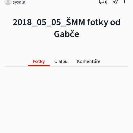
sysala
0
2018_05_05_ŠMM fotky od
Gabče
Fotky
O albu
Komentáře