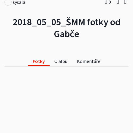
0
sysala
2018_05_05_ŠMM fotky od
Gabče
Fotky
O albu
Komentáře