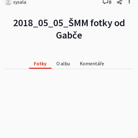
sysala
0
2018_05_05_ŠMM fotky od
Gabče
Fotky
O albu
Komentáře