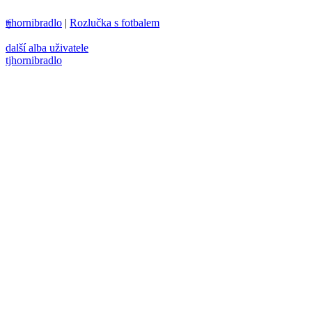
tjhornibradlo
+
|
Rozlučka s fotbalem
další alba uživatele
tjhornibradlo