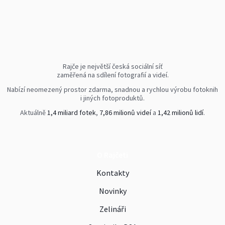
Rajče je největší česká sociální síť
zaměřená na sdílení fotografií a videí.
Nabízí neomezený prostor zdarma, snadnou a rychlou výrobu fotoknih
i jiných fotoproduktů.
Aktuálně
1,4 miliard fotek
,
7,86 milionů videí
a
1,42 milionů lidí
.
O Rajčeti
Kontakty
Novinky
Zelináři