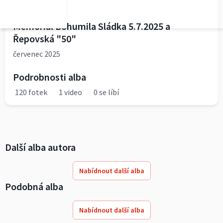
TJ Semčice
Memoriál Bohumila Sládka 5.7.2025 a
Řepovská "50"
červenec 2025
Podrobnosti alba
120 fotek
1 video
0 se líbí
Další alba autora
Nabídnout další alba
Podobná alba
Nabídnout další alba