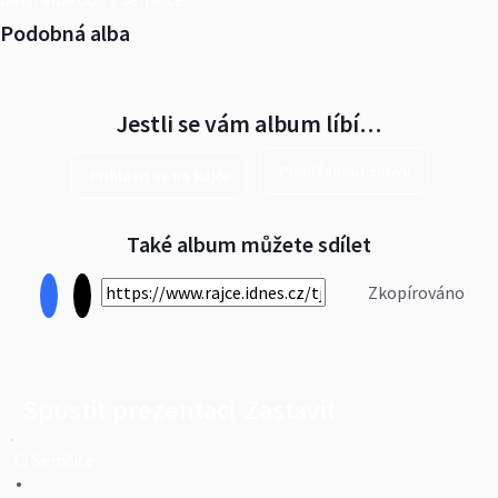
Podobná alba
Jestli se vám album líbí…
Prohlédnout znovu
Přihlásit se na Rajče
Také album můžete sdílet
Zkopírováno
Spustit prezentaci
Zastavit
TJ Semčice
•