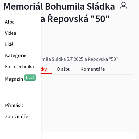
Memoriál Bohumila Sládka
5.7.2025 a Řepovská "50"
Alba
červenec 2025
Videa
Více
TJ Semčice
Lidé
0
Kategorie
Memoriál Bohumila Sládka 5.7.2025 a Řepovská "50"
Fototechnika
Fotky
O albu
Komentáře
Nové
Magazín
0
Přihlásit
Založit účet