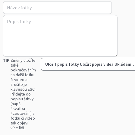
TIP
Změny uložíte
Uložit popis fotky
Uložit popis videa
Ukládám
také
pokračováním
na další fotku
či video a
zrušíte je
klávesou ESC.
Přidejte do
popisu štítky
(např.
#svatba
#cestování) a
fotku či video
tak objeví
více lidí.