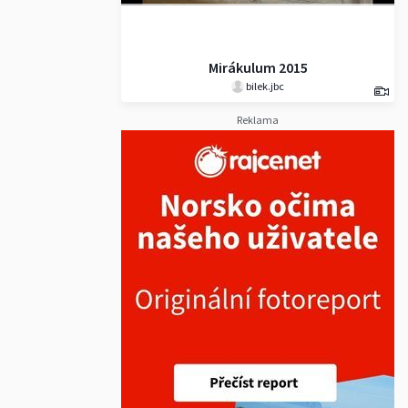
Mirákulum 2015
bilek.jbc
Reklama