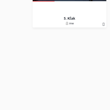
5. Kľak
inw