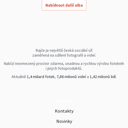
Nabídnout další alba
Rajče je největší česká sociální síť
zaměřená na sdílení fotografií a videí.
Nabízí neomezený prostor zdarma, snadnou a rychlou výrobu fotoknih
i jiných fotoproduktů.
Aktuálně
1,4 miliard fotek
,
7,86 milionů videí
a
1,42 milionů lidí
.
O Rajčeti
Kontakty
Novinky