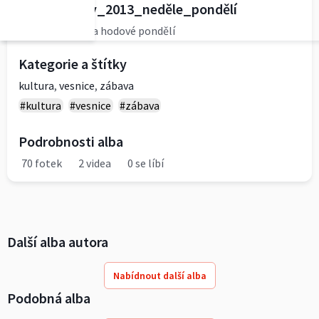
Lužice_hody_2013_neděle_pondělí
Hodová neděle a hodové pondělí
Kategorie a štítky
kultura
,
vesnice
,
zábava
#kultura
#vesnice
#zábava
Podrobnosti alba
70 fotek
2 videa
0 se líbí
Další alba autora
Nabídnout další alba
Podobná alba