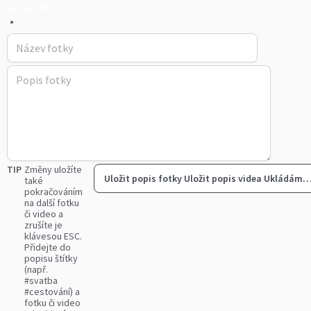
tyna1996
•
TIP
Změny uložíte
Uložit popis fotky
Uložit popis videa
Ukládám
také
pokračováním
na další fotku
či video a
zrušíte je
klávesou ESC.
Přidejte do
popisu štítky
(např.
#svatba
#cestování) a
fotku či video