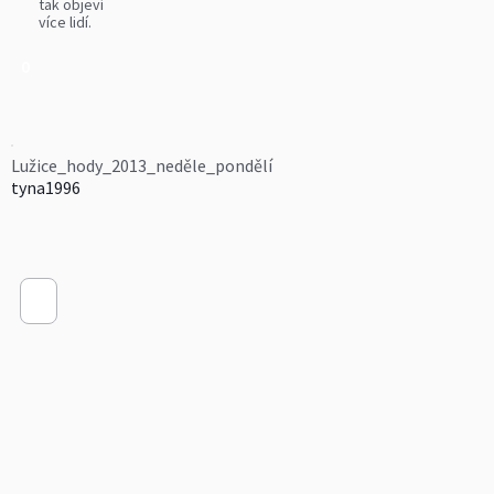
tak objeví
více lidí.
0
Lužice_hody_2013_neděle_pondělí
tyna1996