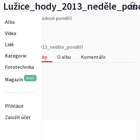
Lužice_hody_2013_neděle_pond
Hodová neděle a hodové pondělí
Alba
Více
tyna1996
Videa
0
Lidé
Lužice_hody_2013_neděle_pondělí
Kategorie
Fotky
O albu
Komentáře
Fototechnika
0
Nové
Magazín
Přihlásit
Založit účet
tyna1996