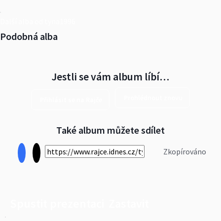
Další alba od tyna1996
Podobná alba
Jestli se vám album líbí…
Prohlédnout znovu
Přihlásit se na Rajče
Také album můžete sdílet
Zkopírováno
Spustit prezentaci
Zastavit