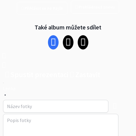
Prohlédnout znovu
Přihlásit se na Rajče
Také album můžete sdílet
Spustit prezentaci
Zastavit
Lenka
•