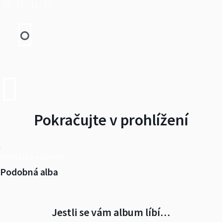
Pokračujte v prohlížení
Další alba od Lenka
Podobná alba
Jestli se vám album líbí…