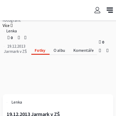
19.12.2013 Jarmark v ZŠ
Ve čtvrtek proběhl na dvoře ZŠ Jarmark. Tady je několik
fotografií.
Více
Lenka
0
0
19.12.2013
Fotky
O albu
Komentáře
Jarmark v ZŠ
Lenka
19.12.2013 Jarmark v ZŠ