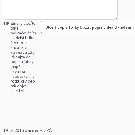
TIP
Změny uložíte
Uložit popis fotky
Uložit popis videa
Ukládám
také
pokračováním
na další fotku
či video a
zrušíte je
klávesou ESC.
Přidejte do
popisu štítky
(např.
#svatba
#cestování) a
fotku či video
tak objeví
více lidí.
0
19.12.2013 Jarmark v ZŠ